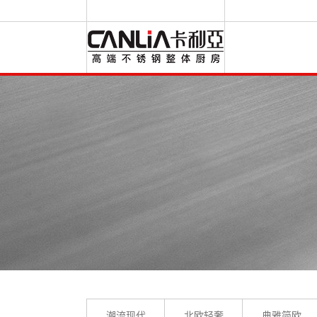
潮流现代
北欧轻奢
典雅简欧