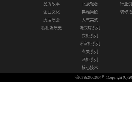
品牌故事
北欧轻奢
行业
企业文化
典雅简欧
装修
历届展会
大气美式
橱柜发展史
洗衣房系列
衣柜系列
浴室柜系列
玄关系列
酒柜系列
核心技术
浙ICP备20002664号-1
Copyright (