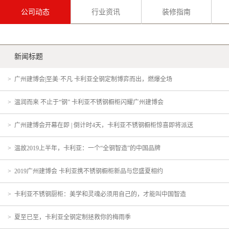
公司动态
行业资讯
装修指南
新闻标题
>
广州建博会|至美·不凡 卡利亚全钢定制博弈而出，燃爆全场
>
温润而来 不止于“钢” 卡利亚不锈钢橱柜闪耀广州建博会
>
广州建博会开幕在即 | 倒计时4天，卡利亚不锈钢橱柜惊喜即将派送
>
温故2019上半年，卡利亚：一个“全钢智造”的中国品牌
>
2019广州建博会 卡利亚携不锈钢橱柜新品与您盛夏相约
>
卡利亚不锈钢厨柜：美学和灵魂必须用自己的，才能叫中国智造
>
夏至已至，卡利亚全钢定制拯救你的梅雨季